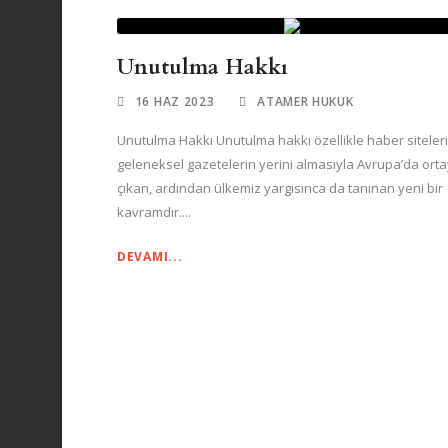
Unutulma Hakkı
16 HAZ 2023
ATAMER HUKUK
Unutulma Hakkı Unutulma hakkı özellikle haber siteler
geleneksel gazetelerin yerini almasıyla Avrupa’da ort
çıkan, ardından ülkemiz yargısınca da tanınan yeni bir
kavramdır....
DEVAMI...