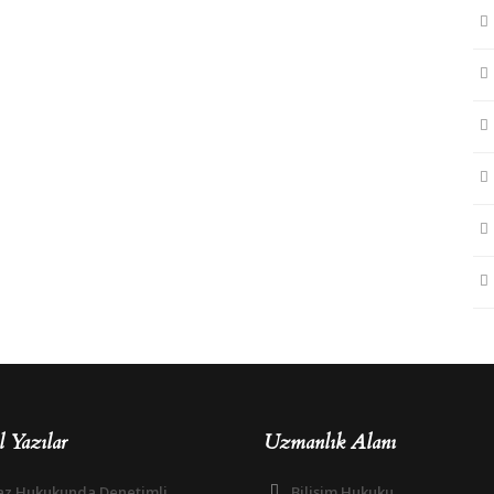
 Yazılar
Uzmanlık Alanı
az Hukukunda Denetimli
Bilişim Hukuku