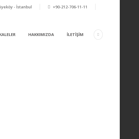
yeköy - İstanbul
+90-212-706-11-11
KALELER
HAKKIMIZDA
İLETIŞIM