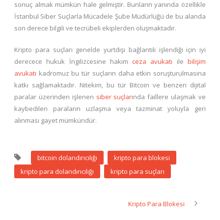
sonuç almak mümkün hale gelmiştir. Bunların yanında özellikle
İstanbul Siber Suçlarla Mücadele Şube Müdürlüğü de bu alanda
son derece bilgili ve tecrübeli ekiplerden oluşmaktadır.
Kripto para suçları genelde yurtdışı bağlantılı işlendiği için iyi
derecece hukuk İngilizcesine hakim
ceza avukatı
ile
bilişim
avukatı
kadromuz bu tür suçların daha etkin soruşturulmasına
katkı sağlamaktadır. Nitekim, bu tür Bitcoin ve benzeri dijital
paralar üzerinden işlenen
siber suçlar
ında faillere ulaşmak ve
kaybedilen paraların uzlaşma veya tazminat yoluyla geri
alınması gayet mümkündür.
bitcoin dolandırıcılığı
kripto para blokesi
kripto para dolandırıcılığı
kripto para suçları
Kripto Para Blokesi