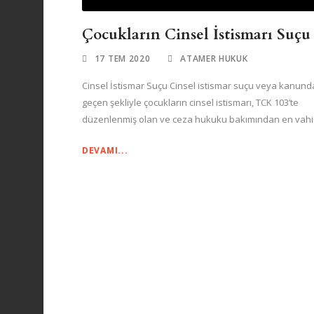
Çocukların Cinsel İstismarı Suçu
17 TEM 2020
ATAMER HUKUK
Cinsel İstismar Suçu Cinsel istismar suçu veya kanund
geçen şekliyle çocukların cinsel istismarı, TCK 103’te
düzenlenmiş olan ve ceza hukuku bakımından en vahim
DEVAMI...