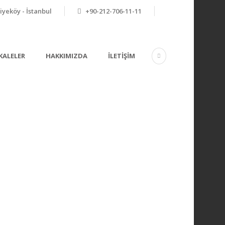
yeköy - İstanbul
+90-212-706-11-11
KALELER
HAKKIMIZDA
İLETIŞIM